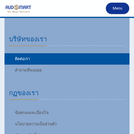
Menu
บริษัทของเรา
ติดต่อเรา
คำถามที่พบบ่อย
กฏของเรา
ข้อตกลงและเงื่อนไข
นโยบายความเป็นส่วนตัว